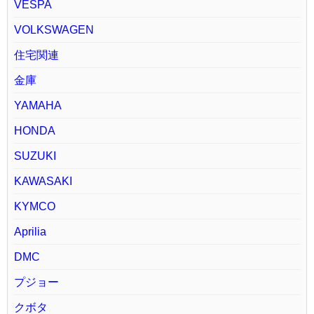
VESPA
VOLKSWAGEN
住宅関連
金庫
YAMAHA
HONDA
SUZUKI
KAWASAKI
KYMCO
Aprilia
DMC
プジョー
クボタ