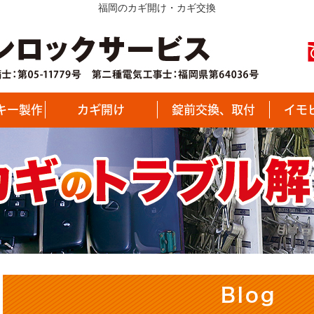
福岡のカギ開け・カギ交換
キー製作
カギ開け
錠前交換、取付
イモ
Blog