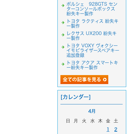
ポルシェ 928GTS セン
ターコンソールボックス
紛失キー製作
トヨタ ラクティス 紛失キ
ー製作
レクサス UX200 紛失キ
ー製作
トヨタ VOXY ヴォクシー
イモビライザースペアキー
追加登録
トヨタ アクア スマートキ
ー紛失キー製作
[カレンダー]
4月
日
月
火
水
木
金
土
1
2