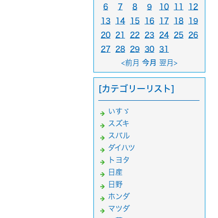
6
7
8
9
10
11
12
13
14
15
16
17
18
19
20
21
22
23
24
25
26
27
28
29
30
31
<前月
今月
翌月>
[カテゴリーリスト]
いすゞ
スズキ
スバル
ダイハツ
トヨタ
日産
日野
ホンダ
マツダ