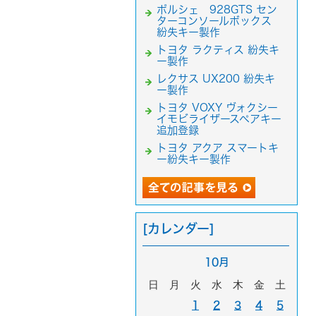
ポルシェ 928GTS セン
ターコンソールボックス
紛失キー製作
トヨタ ラクティス 紛失キ
ー製作
レクサス UX200 紛失キ
ー製作
トヨタ VOXY ヴォクシー
イモビライザースペアキー
追加登録
トヨタ アクア スマートキ
ー紛失キー製作
[カレンダー]
10月
日
月
火
水
木
金
土
1
2
3
4
5