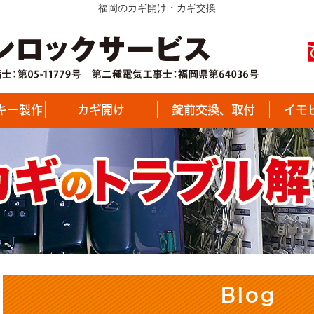
福岡のカギ開け・カギ交換
キー製作
カギ開け
錠前交換、取付
イモ
Blog