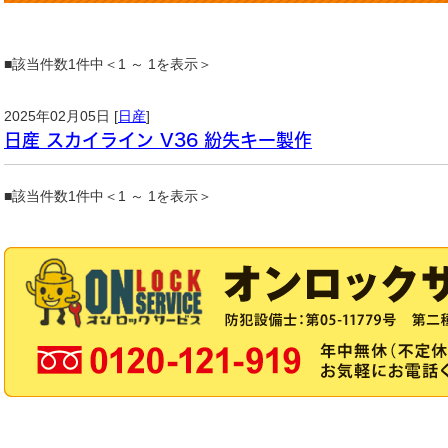
■該当件数1件中＜1 ～ 1を表示＞
2025年02月05日 [
日産
]
日産 スカイライン V36 紛失キー製作
■該当件数1件中＜1 ～ 1を表示＞