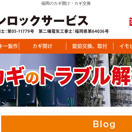
福岡のカギ開け・カギ交換
キー製作
カギ開け
錠前交換、取付
イモ
Blog