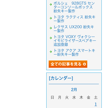
ポルシェ 928GTS セン
ターコンソールボックス
紛失キー製作
トヨタ ラクティス 紛失キ
ー製作
レクサス UX200 紛失キ
ー製作
トヨタ VOXY ヴォクシー
イモビライザースペアキー
追加登録
トヨタ アクア スマートキ
ー紛失キー製作
[カレンダー]
2月
日
月
火
水
木
金
土
1